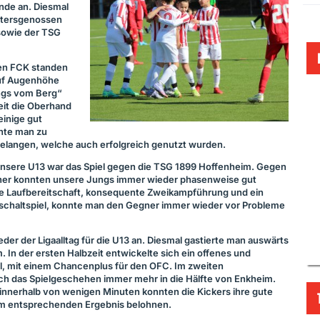
nde an. Diesmal
ltersgenossen
sowie der
TSG
den
FCK
standen
uf Augenhöhe
ngs vom Berg“
eit die Oberhand
inige gut
nte man zu
gelangen, welche auch erfolgreich genutzt wurden.
 unsere U13 war das Spiel gegen die
TSG
1899 Hoffenheim. Gegen
gner konnten unsere Jungs immer wieder phasenweise gut
ße Laufbereitschaft, konsequente Zweikampführung und ein
schaltspiel, konnte man den Gegner immer wieder vor Probleme
er der Ligaalltag für die U13 an. Diesmal gastierte man auswärts
In der ersten Halbzeit entwickelte sich ein offenes und
l, mit einem Chancenplus für den
OFC
. Im zweiten
ich das Spielgeschehen immer mehr in die Hälfte von Enkheim.
innerhalb von wenigen Minuten konnten die Kickers ihre gute
em entsprechenden Ergebnis belohnen.