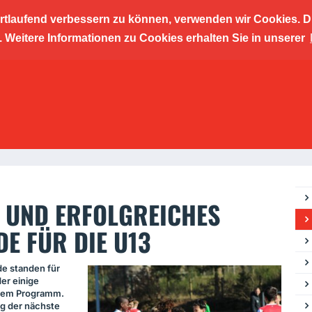
ortlaufend verbessern zu können, verwenden wir Cookies. D
cher Kic
Weitere Informationen zu Cookies erhalten Sie in unserer
ngszent
S UND ERFOLGREICHES
E FÜR DIE U13
 standen für
er einige
dem Programm.
g der nächste