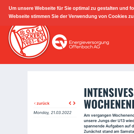
Um unsere Webseite für Sie optimal zu gestalten und f
Offenba
Webseite stimmen Sie der Verwendung von Cookies zu. 
Leistu
INTENSIVE
WOCHENEND
zurück
Monday, 21.03.2022
Am vergangen Wochenende
unsere Jungs der U13 wied
spannende Aufgaben auf 
Zunächst stand am Samsta