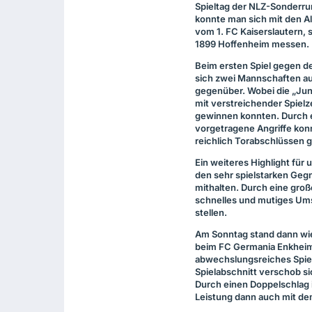
Spieltag der
NLZ
-Sonderru
konnte man sich mit den A
vom 1. FC Kaiserslautern, 
1899 Hoffenheim messen.
Beim ersten Spiel gegen 
sich zwei Mannschaften a
gegenüber. Wobei die „Ju
mit verstreichender Spielz
gewinnen konnten. Durch e
vorgetragene Angriffe kon
reichlich Torabschlüssen 
Ein weiteres Highlight für
den sehr spielstarken Ge
mithalten. Durch eine gro
schnelles und mutiges Um
stellen.
Am Sonntag stand dann wied
beim FC Germania Enkheim. 
abwechslungsreiches Spie
Spielabschnitt verschob s
Durch einen Doppelschlag 
Leistung dann auch mit d