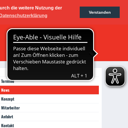
urch die weitere Nutzung der
kers
Verstanden
Ticketshop
Fanshop
Datenschutzerklärung
rum
Termine
News
Konzept
Mitarbeiter
Anfahrt
Kontakt