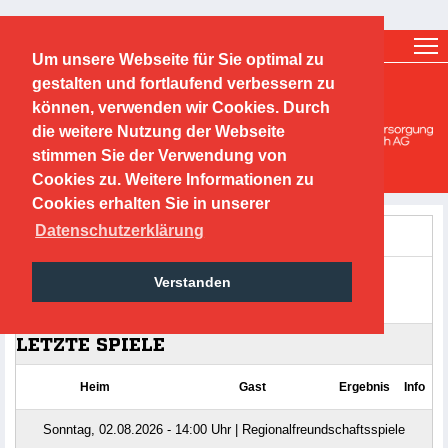
Ticketshop
Fanshop
Um unsere Webseite für Sie optimal zu
O.F.C. Kickers 1901 e.V.
gestalten und fortlaufend verbessern zu
können, verwenden wir Cookies. Durch
Mädchen-/ und Frauen
die weitere Nutzung der Webseite
stimmen Sie der Verwendung von
Cookies zu. Weitere Informationen zu
Cookies erhalten Sie in unserer
Datenschutzerklärung
Verstanden