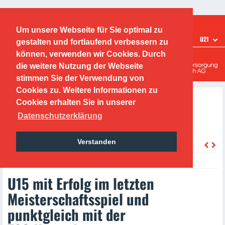
Ticketshop
Fanshop
Um unsere Webseite für Sie optimal zu
TEAMS
U21
gestalten und fortlaufend verbessern zu
Offenbacher Kickers
können, verwenden wir Cookies. Durch
die weitere Nutzung der Webseite
Leistungszentrum
stimmen Sie der Verwendung von
Cookies zu. Weitere Informationen zu
Cookies erhalten Sie in unserer
Datenschutzerklärung
Verstanden
zurück
Tuesday, 24.05.2022
U15 mit Erfolg im letzten
Meisterschaftsspiel und
punktgleich mit der