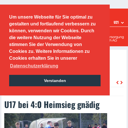
Ticketshop
Fanshop
Um unsere Webseite für Sie optimal zu
TEAMS
U21
gestalten und fortlaufend verbessern zu
Offenbacher Kickers
können, verwenden wir Cookies. Durch
die weitere Nutzung der Webseite
Leistungszentrum
stimmen Sie der Verwendung von
Cookies zu. Weitere Informationen zu
Cookies erhalten Sie in unserer
Datenschutzerklärung
Verstanden
zurück
Wednesday, 25.10.2023
U17 bei 4:0 Heimsieg gnädig