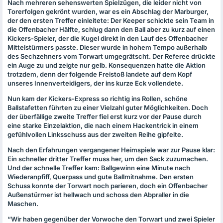
Nach mehreren sehenswerten Spielzügen, die leider nicht von
Torerfolgen gekrönt wurden, war es ein Abschlag der Marburger,
der den ersten Treffer einleitete: Der Keeper schickte sein Team in
die Offenbacher Hälfte, schlug dann den Ball aber zu kurz auf einen
Kickers-Spieler, der die Kugel direkt in den Lauf des Offenbacher
Mittelstürmers passte. Dieser wurde in hohem Tempo außerhalb
des Sechzehners vom Torwart umgegrätscht. Der Referee drückte
ein Auge zu und zeigte nur gelb. Konsequenzen hatte die Aktion
trotzdem, denn der folgende Freistoß landete auf dem Kopf
unseres Innenverteidigers, der ins kurze Eck vollendete.
Nun kam der Kickers-Express so richtig ins Rollen, schöne
Ballstafetten führten zu einer Vielzahl guter Möglichkeiten. Doch
der überfällige zweite Treffer fiel erst kurz vor der Pause durch
eine starke Einzelaktion, die nach einem Hackentrick in einem
gefühlvollen Linksschuss aus der zweiten Reihe gipfelte.
Nach den Erfahrungen vergangener Heimspiele war zur Pause klar:
Ein schneller dritter Treffer muss her, um den Sack zuzumachen.
Und der schnelle Treffer kam: Ballgewinn eine Minute nach
Wiederanpfiff, Querpass und gute Ballmitnahme. Den ersten
Schuss konnte der Torwart noch parieren, doch ein Offenbacher
Außenstürmer ist hellwach und schoss den Abpraller in die
Maschen.
“Wir haben gegenüber der Vorwoche den Torwart und zwei Spieler