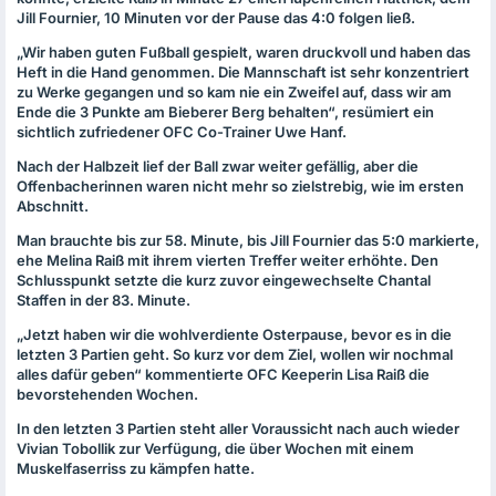
Jill Fournier, 10 Minuten vor der Pause das 4:0 folgen ließ.
„Wir haben guten Fußball gespielt, waren druckvoll und haben das
Heft in die Hand genommen. Die Mannschaft ist sehr konzentriert
zu Werke gegangen und so kam nie ein Zweifel auf, dass wir am
Ende die 3 Punkte am Bieberer Berg behalten“, resümiert ein
sichtlich zufriedener
OFC
Co-Trainer Uwe Hanf.
Nach der Halbzeit lief der Ball zwar weiter gefällig, aber die
Offenbacherinnen waren nicht mehr so zielstrebig, wie im ersten
Abschnitt.
Man brauchte bis zur 58. Minute, bis Jill Fournier das 5:0 markierte,
ehe Melina Raiß mit ihrem vierten Treffer weiter erhöhte. Den
Schlusspunkt setzte die kurz zuvor eingewechselte Chantal
Staffen in der 83. Minute.
„Jetzt haben wir die wohlverdiente Osterpause, bevor es in die
letzten 3 Partien geht. So kurz vor dem Ziel, wollen wir nochmal
alles dafür geben“ kommentierte
OFC
Keeperin Lisa Raiß die
bevorstehenden Wochen.
In den letzten 3 Partien steht aller Voraussicht nach auch wieder
Vivian Tobollik zur Verfügung, die über Wochen mit einem
Muskelfaserriss zu kämpfen hatte.