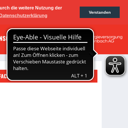
urch die weitere Nutzung der
01 e.V.
Verstanden
Ticketshop
Fanshop
Datenschutzerklärung
NSORING
GESCHICHTE
 Frauen
FACEBOOK