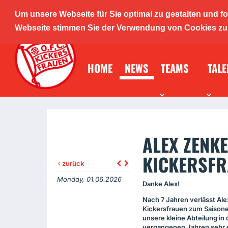
Um unsere Webseite für Sie optimal zu gestalten und f
O.F.C. K
Webseite stimmen Sie der Verwendung von Cookies zu. 
HOME
NEWS
TEAMS
TALE
Mädche
ALEX ZENKE
KICKERSFR
zurück
Monday, 01.06.2026
Danke Alex!
Nach 7 Jahren verlässt Ale
Kickersfrauen zum Saisone
unsere kleine Abteilung in
vergangenen Jahren sehr e