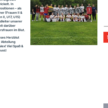
ckelt. In
ositionen – als
ner (Frauen II &
 II, U17, U15)
dleiter unserer
it darüber
rsfrauen im Blut.
eses Herzblut
r Abteilung
Alex! Viel Spaß &
ommt!