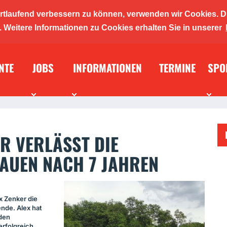
ortlaufend verbessern zu können, verwenden wir Cookies. D
ickers 19
Weitere Informationen zu Cookies erhalten Sie in unserer
NTE
JOBS
INFORMATIONEN
TERMINE
SPO
n-/ und
R VERLÄSST DIE
AUEN NACH 7 JAHREN
x Zenker die
nde. Alex hat
 den
rfolgreich