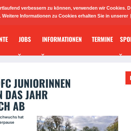
ortlaufend verbessern zu können, verwenden wir Cookies. D
ickers 19
Weitere Informationen zu Cookies erhalten Sie in unserer
NTE
JOBS
INFORMATIONEN
TERMINE
SPO
n-/ und
OFC JUNIORINNEN
 DAS JAHR E
H AB
achwuchs hat
terpause