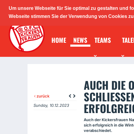
Um unsere Webseite für Sie optimal zu gestalten und f
O.F.C. K
Webseite stimmen Sie der Verwendung von Cookies zu. 
HOME
NEWS
TEAMS
TALE
Mädche
AUCH DIE 
SCHLIESSEN
zurück
RFOLGREIC
Sunday, 10.12.2023
Auch der Kickersfrauen N
sich erfolgreich in die Win
verabschiedet.