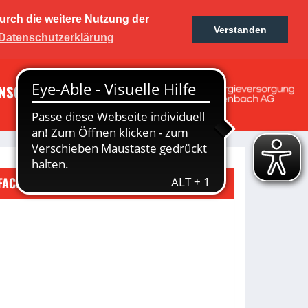
urch die weitere Nutzung der
01 e.V.
Verstanden
Ticketshop
Fanshop
Datenschutzerklärung
NSORING
GESCHICHTE
 Frauen
FACEBOOK