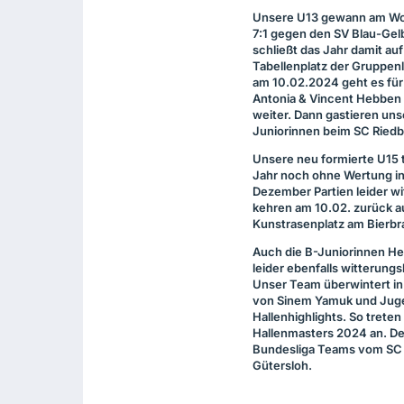
Unsere U13 gewann am W
7:1 gegen den SV Blau-Gel
schließt das Jahr damit auf
Tabellenplatz der Gruppenl
am 10.02.2024 geht es fü
Antonia & Vincent Hebben i
weiter. Dann gastieren uns
Juniorinnen beim SC Riedb
Unsere neu formierte U15 t
Jahr noch ohne Wertung in 
Dezember Partien leider w
kehren am 10.02. zurück a
Kunstrasenplatz am Bierb
Auch die B-Juniorinnen Hes
leider ebenfalls witterun
Unser Team überwintert in 
von Sinem Yamuk und Jugen
Hallenhighlights. So trete
Hallenmasters 2024 an. D
Bundesliga Teams vom SC
Gütersloh.