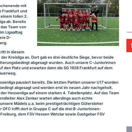
ochenende mit
b Frankfurt und
 einem tollen 2.
iga ab. Bereits
r das Team von
m Ligaalltag
ere D-
erg.
ritt in diesem
der Kreisliga an. Dort gab es drei deutliche Siege, bevor beide
itterungsbedingt abgesagt wurden. Auch unsere C-Juniorinnen
uf den Platz und erwarten dann die SG 1928 Frankfurt auf dem
rauerweg.
senliga pausiert bereits. Die letzten Partien unserer U17 wurden
gsbedingt abgesagt und werden erst im neuen Jahr nachgeholt.
der Hessenliga auf einem starken 4. Tabellenplatz. Auf das Team
dleiter Alex Zenker warten allerdings auch echte
n unsere Mädels u.a. beim prestigeträchtigen Gütersloher
er
OFC
trifft dort in Gruppe C auf die drei B-Juniorinnen-
 Freiburg, dem
FSV
Hessen Wetzlar sowie Gastgeber
FSV