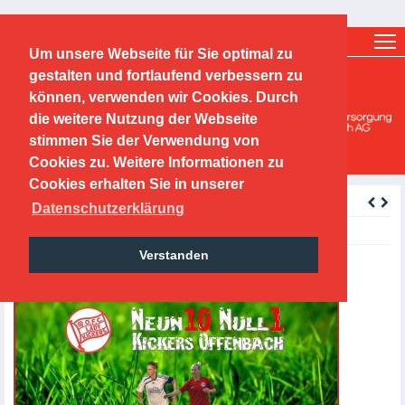
Ticketshop
Fanshop
Um unsere Webseite für Sie optimal zu
O.F.C. Kickers 1901 e.V.
gestalten und fortlaufend verbessern zu
können, verwenden wir Cookies. Durch
Mädchen-/ und Frauen
die weitere Nutzung der Webseite
stimmen Sie der Verwendung von
Cookies zu. Weitere Informationen zu
Cookies erhalten Sie in unserer
zurück
Datenschutzerklärung
Friday, 17.08.2018, 18:00 Uhr
Verstanden
Auswärtsspiel OFC Frauen 1