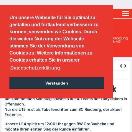
Ticketshop
Fanshop
Um unsere Webseite für Sie optimal zu
O.F.C. Kickers 1901 e.V.
gestalten und fortlaufend verbessern zu
können, verwenden wir Cookies. Durch
Mädchen-/ und Frauen
die weitere Nutzung der Webseite
stimmen Sie der Verwendung von
Cookies zu. Weitere Informationen zu
Cookies erhalten Sie in unserer
zurück
Datenschutzerklärung
Tuesday, 30.11.-0001
Verstanden
Frauenpower im Sana-Sportpark
Am kommenden Samstag spielen 3 der 4 Teams der Ladykickers in
Offenbach.
Nur die U12 reist als Tabellendritter zum SC Riedberg, der aktuell
Erster ist.
Unsere U14 spielt um 12:00 Uhr gegen RW Großauheim und
möchte Ihren ersten Sieg der Runde einfahren.