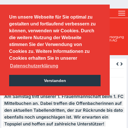
Ticketshop
Fanshop
Um unsere Webseite für Sie optimal zu
O.F.C. Kickers 1901 e.V.
gestalten und fortlaufend verbessern zu
können, verwenden wir Cookies. Durch
Mädchen-/ und Frauen
die weitere Nutzung der Webseite
stimmen Sie der Verwendung von
Cookies zu. Weitere Informationen zu
Cookies erhalten Sie in unserer
zurück
Datenschutzerklärung
Wednesday, 20.03.2019
Verstanden
TOPSPIEL UNSERER FRAUEN 1
Am Samstag tritt unserer 1. Frauenmannschaft beim 1. FC
Mittelbuchen an. Dabei treffen die Offenbacherinnen auf
den aktuellen Tabellendritten, der zur Rückrunde bis dato
ebenfalls noch ungeschlagen ist. Wir erwarten ein
Topspiel und hoffen auf zahlreiche Unterstützer!