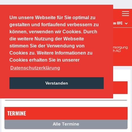
Ticketshop
Fanshop
Um unsere Webseite für Sie optimal zu
GESCHICHTE
Beiträge zur Geschichte des Frauenfußballs beim OFC
gestalten und fortlaufend verbessern zu
O.F.C. Kickers 1901 e.V.
können, verwenden wir Cookies. Durch
die weitere Nutzung der Webseite
Mädchen-/ und Frauen
stimmen Sie der Verwendung von
Cookies zu. Weitere Informationen zu
Cookies erhalten Sie in unserer
Datenschutzerklärung
Verstanden
FACEBOOK
TERMINE
Alle Termine