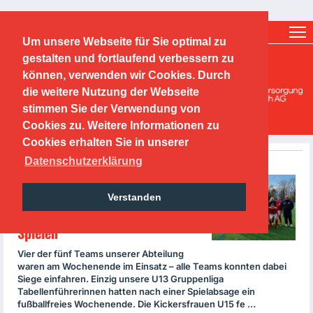
Ticketshop
Fanshop
Um unsere Webseite für Sie optimal zu
O.F.C. Kickers 1901 e.V.
gestalten und fortlaufend verbessern zu
können, verwenden wir Cookies. Durch
Mädchen-/ und Frauen
die weitere Nutzung der Webseite
stimmen Sie der Verwendung von
Cookies zu. Weitere Informationen zu
Cookies erhalten Sie in unserer
Datenschutzerklärung
Sunday, 24.03.2024
Erfolgreiches Kickersfrauen
Verstanden
Wochenende - 4 Siege aus 4
Spielen
Vier der fünf Teams unserer Abteilung
waren am Wochenende im Einsatz – alle Teams konnten dabei
Siege einfahren. Einzig unsere U13 Gruppenliga
Tabellenführerinnen hatten nach einer Spielabsage ein
fußballfreies Wochenende. Die Kickersfrauen U15 fe …