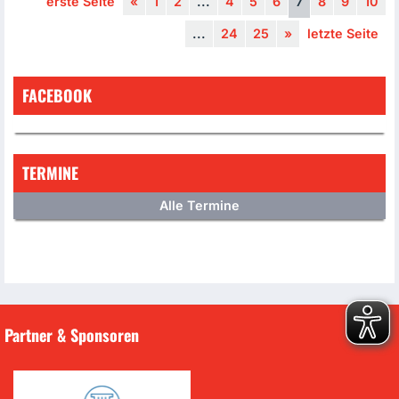
erste Seite
«
1
2
...
4
5
6
7
8
9
10
...
24
25
»
letzte Seite
FACEBOOK
TERMINE
Alle Termine
Partner & Sponsoren